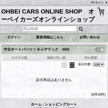
PCサイト
OHBEI CARS ONLINE SHOP オ
ーベイカーズオンラインショップ
ログイン
新規登録はこちら
お問い合わせ
中古オートパーツ > キャデラック SRX
一覧
おすすめ順
価格の安い順
売れ筋順
表示件数
:
該当商品はありません
(0件/0件)
ホーム
|
ショッピングカート