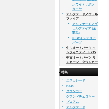
ホワイトリボン
タイヤ
アルファード／ヴェル
ファイア
アルファード／ヴ
ェルファイア (全
商品)
NEWインテリア
パーツ
中古オートパーツ:イ
ンフィニティ FX35
中古オートパーツ:リ
ンカーン タウンカー
特集
エスカレード
FX35
タウンカー
グランドチェロキー
ブロアム
アルファード