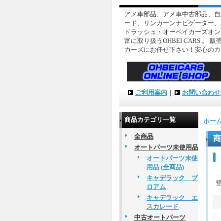
アメ車部品、アメ車中古部品、自
ード、リンカーンナビゲーター、
ドラッシュ・オーベイカーズオン
富に取り扱うOHBEI CARS
カーズにお任せ下さい！安心のカ
ご利用案内
｜
お問い合わせ
商品カテゴリ一覧
ホー
全商品
商
オートパーツ未使用品
オートパーツ未使
用品 (全商品)
キャデラック ブ
ロアム
キャデラック エ
スカレード
中古オートパーツ