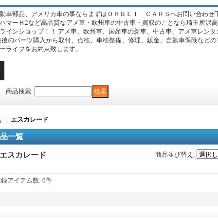
動車部品、アメリカ車の事ならまずはＯＨＢＥＩ ＣＡＲＳへお問い合わせ下
ハマーＨ2など高品質なアメ車・欧州車の中古車・買取のことなら埼玉所沢
ラインショップ！！ アメ車、欧州車、国産車の新車、中古車、アメ車レンタ
.。 販売後のパーツ購入から取付、点検、車検整備、修理、鈑金、自動車保険な
ーライフをお約束致します。
商品検索
:
ム
｜
エスカレード
品一覧
エスカレード
商品並び替え
:
登録アイテム数
:
0件