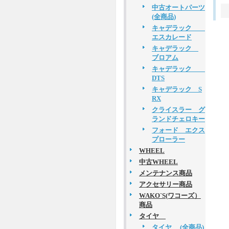
中古オートパーツ
(全商品)
キャデラック
エスカレード
キャデラック
ブロアム
キャデラック
DTS
キャデラック S
RX
クライスラー グ
ランドチェロキー
フォード エクス
プローラー
WHEEL
中古WHEEL
メンテナンス商品
アクセサリー商品
WAKO`S(ワコーズ）
商品
タイヤ
タイヤ (全商品)