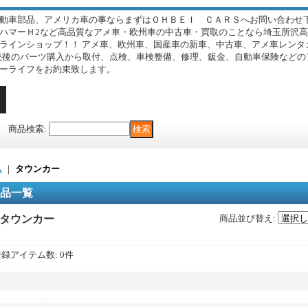
動車部品、アメリカ車の事ならまずはＯＨＢＥＩ ＣＡＲＳへお問い合わせ下
ハマーＨ2など高品質なアメ車・欧州車の中古車・買取のことなら埼玉所沢
ラインショップ！！ アメ車、欧州車、国産車の新車、中古車、アメ車レンタ
.。 販売後のパーツ購入から取付、点検、車検整備、修理、鈑金、自動車保険な
ーライフをお約束致します。
商品検索
:
ム
｜
タウンカー
品一覧
タウンカー
商品並び替え
:
登録アイテム数
:
0件