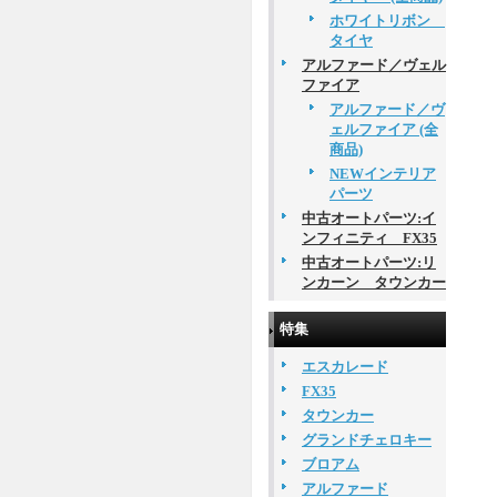
ホワイトリボン
タイヤ
アルファード／ヴェル
ファイア
アルファード／ヴ
ェルファイア (全
商品)
NEWインテリア
パーツ
中古オートパーツ:イ
ンフィニティ FX35
中古オートパーツ:リ
ンカーン タウンカー
特集
エスカレード
FX35
タウンカー
グランドチェロキー
ブロアム
アルファード