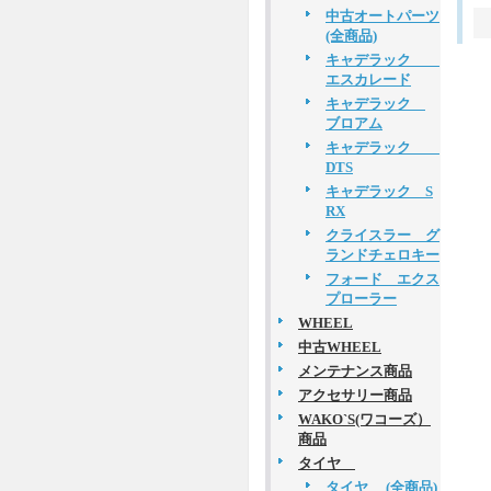
中古オートパーツ
(全商品)
キャデラック
エスカレード
キャデラック
ブロアム
キャデラック
DTS
キャデラック S
RX
クライスラー グ
ランドチェロキー
フォード エクス
プローラー
WHEEL
中古WHEEL
メンテナンス商品
アクセサリー商品
WAKO`S(ワコーズ）
商品
タイヤ
タイヤ (全商品)