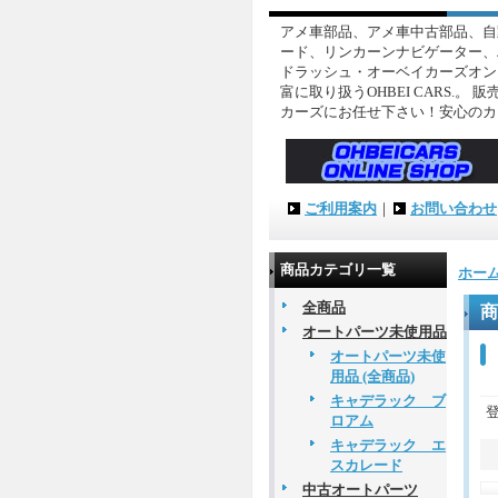
アメ車部品、アメ車中古部品、自
ード、リンカーンナビゲーター、
ドラッシュ・オーベイカーズオン
富に取り扱うOHBEI CARS
カーズにお任せ下さい！安心のカ
ご利用案内
｜
お問い合わせ
商品カテゴリ一覧
ホー
全商品
商
オートパーツ未使用品
オートパーツ未使
用品 (全商品)
キャデラック ブ
ロアム
キャデラック エ
スカレード
中古オートパーツ