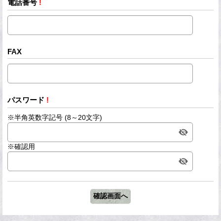
電話番号
!
FAX
パスワード
!
※半角英数字記号 (8～20文字)
※確認用